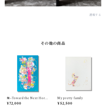
通報する
その他の商品
舞–Toward the Next Horiz
My pretty family
on
¥72,000
¥52,500