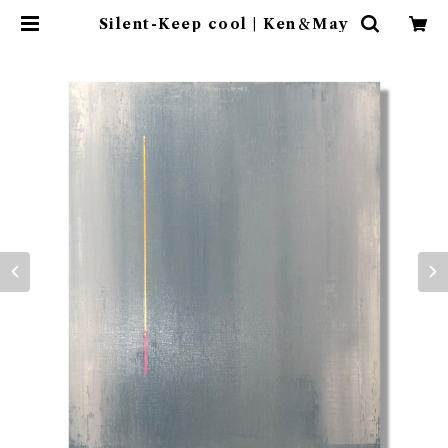
Silent-Keep cool | Ken＆May