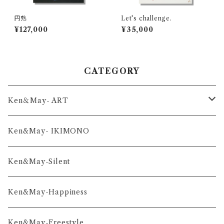
円熟
Let's challenge.
¥127,000
¥35,000
CATEGORY
Ken＆May- ART
舞-series
Ken&May- IKIMONO
凛-series
Ken&May-Silent
雅-series
Ken&May-Happiness
和-series
Ken&May-Freestyle