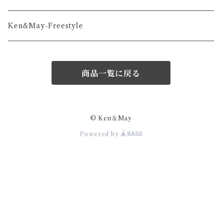
和-series
Ken&May-Freestyle
商品一覧に戻る
© Ken＆May
Powered by