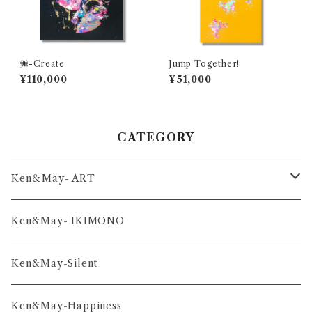
舞-Create
Jump Together!
¥110,000
¥51,000
CATEGORY
Ken＆May- ART
舞-series
Ken&May- IKIMONO
凛-series
Ken&May-Silent
雅-series
Ken&May-Happiness