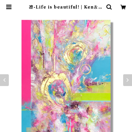
凛-Life is beautiful! | Ken＆M
ay