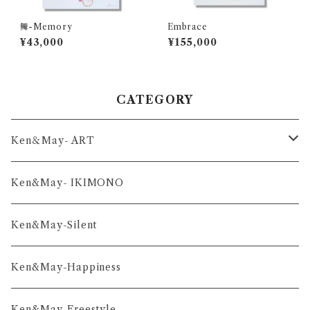
舞-Memory
Embrace
¥43,000
¥155,000
CATEGORY
Ken＆May- ART
舞-series
Ken&May- IKIMONO
凛-series
Ken&May-Silent
雅-series
Ken&May-Happiness
和-series
Ken&May-Freestyle