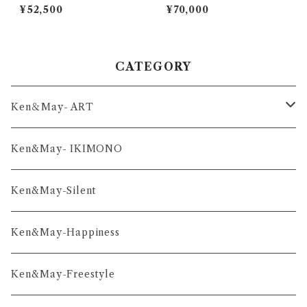
¥52,500
¥70,000
CATEGORY
Ken＆May- ART
舞-series
Ken&May- IKIMONO
凛-series
Ken&May-Silent
雅-series
Ken&May-Happiness
和-series
Ken&May-Freestyle