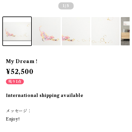
1
/5
My Dream！
¥52,500
残り1点
International shipping available
メッセージ：
Enjoy!