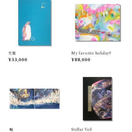
充電
My favorite holiday!!
¥33,000
¥88,000
軸
Stellar Veil