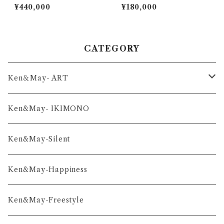
¥440,000
¥180,000
CATEGORY
Ken＆May- ART
舞-series
Ken&May- IKIMONO
凛-series
Ken&May-Silent
雅-series
Ken&May-Happiness
和-series
Ken&May-Freestyle