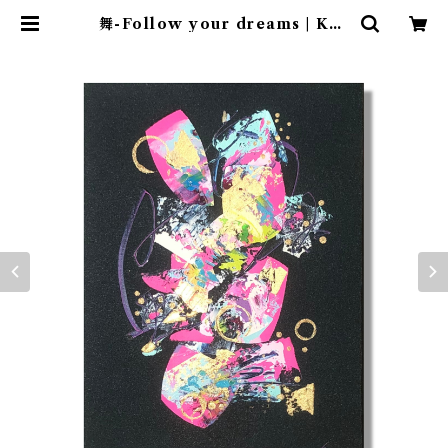
舞-Follow your dreams | Ken
＆May