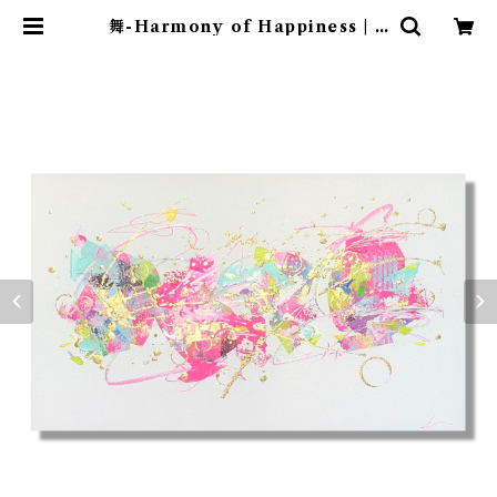
舞-Harmony of Happiness | K
en＆May