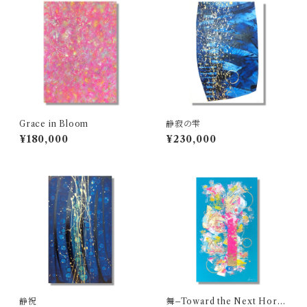
Grace in Bloom
静寂の雫
¥180,000
¥230,000
静祝
舞–Toward the Next Horiz