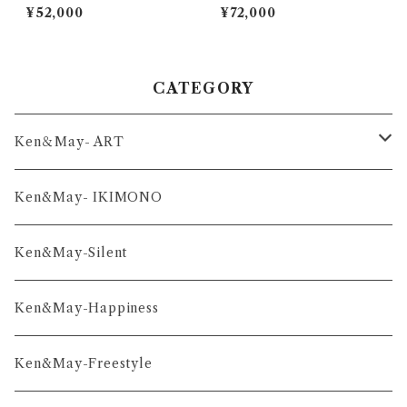
on
¥52,000
¥72,000
CATEGORY
Ken＆May- ART
舞-series
Ken&May- IKIMONO
凛-series
Ken&May-Silent
雅-series
Ken&May-Happiness
和-series
Ken&May-Freestyle