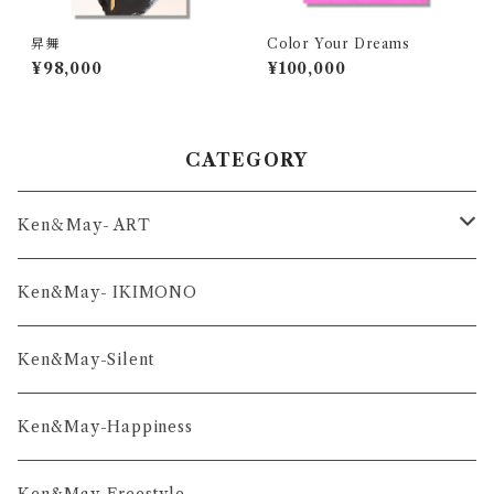
昇舞
Color Your Dreams
¥98,000
¥100,000
CATEGORY
Ken＆May- ART
舞-series
Ken&May- IKIMONO
凛-series
Ken&May-Silent
雅-series
Ken&May-Happiness
和-series