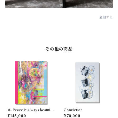
通報する
その他の商品
凛-Peace is always beautifu
Conviction
l
¥145,000
¥70,000