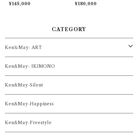
l
¥145,000
¥180,000
CATEGORY
Ken＆May- ART
舞-series
Ken&May- IKIMONO
凛-series
Ken&May-Silent
雅-series
Ken&May-Happiness
和-series
Ken&May-Freestyle