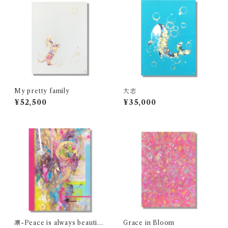
My pretty family
大志
¥52,500
¥35,000
凛-Peace is always beautifu
Grace in Bloom