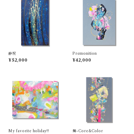
静祝
Premonition
¥52,000
¥42,000
My favorite holiday!!
舞-Core&Color