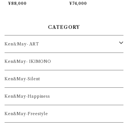
¥88,000
¥74,000
CATEGORY
Ken＆May- ART
舞-series
Ken&May- IKIMONO
凛-series
Ken&May-Silent
雅-series
Ken&May-Happiness
和-series
Ken&May-Freestyle