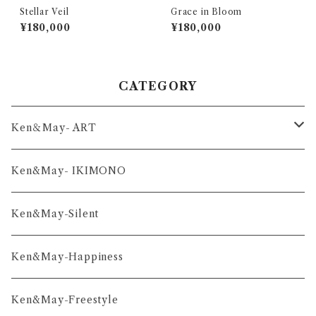
Stellar Veil
Grace in Bloom
¥180,000
¥180,000
CATEGORY
Ken＆May- ART
舞-series
Ken&May- IKIMONO
凛-series
Ken&May-Silent
雅-series
Ken&May-Happiness
和-series
Ken&May-Freestyle