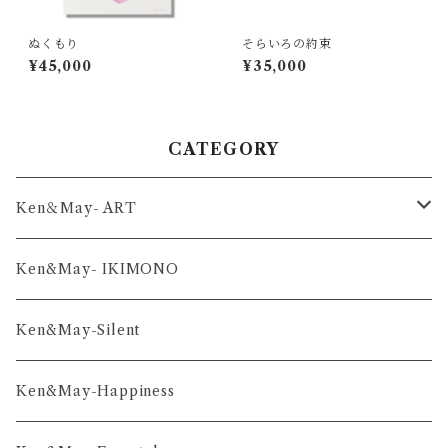
ぬくもり
そらいろの約束
¥45,000
¥35,000
CATEGORY
Ken＆May- ART
舞-series
Ken&May- IKIMONO
凛-series
Ken&May-Silent
雅-series
Ken&May-Happiness