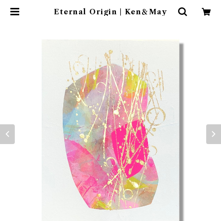
Eternal Origin | Ken＆May