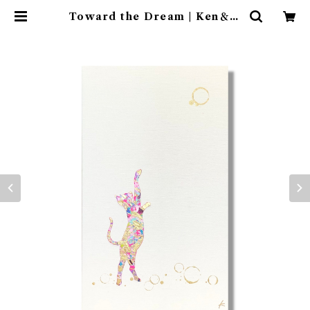
Toward the Dream | Ken＆M
ay