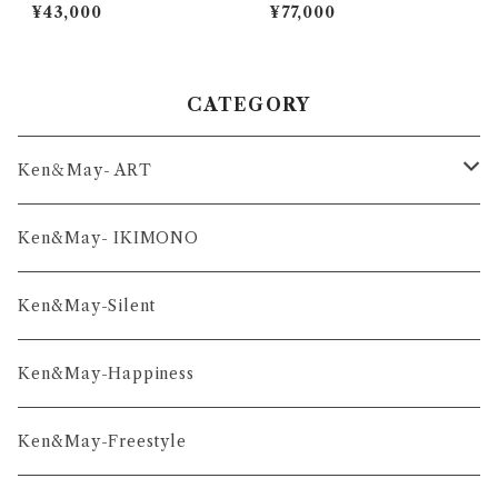
¥43,000
¥77,000
CATEGORY
Ken＆May- ART
舞-series
Ken&May- IKIMONO
凛-series
Ken&May-Silent
雅-series
Ken&May-Happiness
和-series
Ken&May-Freestyle