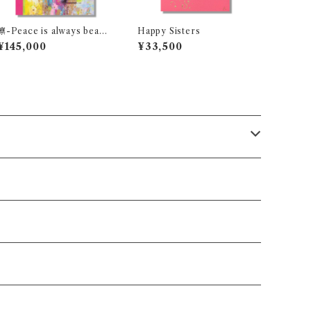
凛-Peace is always beauti
Happy Sisters
ful
¥145,000
¥33,500