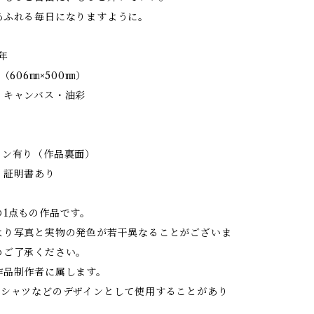
あふれる毎日になりますように。
年
（606㎜×500㎜）
：キャンバス・油彩
イン有り（作品裏面）
：証明書あり
の1点もの作品です。
より写真と実物の発色が若干異なることがございま
めご了承ください。
作品制作者に属します。
やTシャツなどのデザインとして使用することがあり