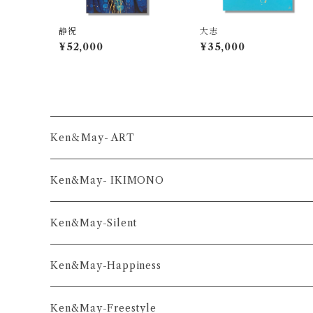
静祝
大志
¥52,000
¥35,000
Ken＆May- ART
舞-series
Ken&May- IKIMONO
凛-series
Ken&May-Silent
雅-series
Ken&May-Happiness
和-series
Ken&May-Freestyle