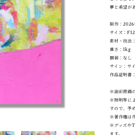
夢と希望が
制作：2026
サイズ：F12
素材・技法
重さ：1kg
額装：なし
サイン：サ
作品証明書
※油彩原画
※照明等に
すので、予
※著作権は
※グッズ
ます。