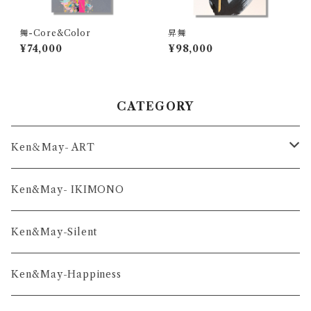
舞-Core&Color
昇舞
¥74,000
¥98,000
CATEGORY
Ken＆May- ART
舞-series
Ken&May- IKIMONO
凛-series
Ken&May-Silent
雅-series
Ken&May-Happiness