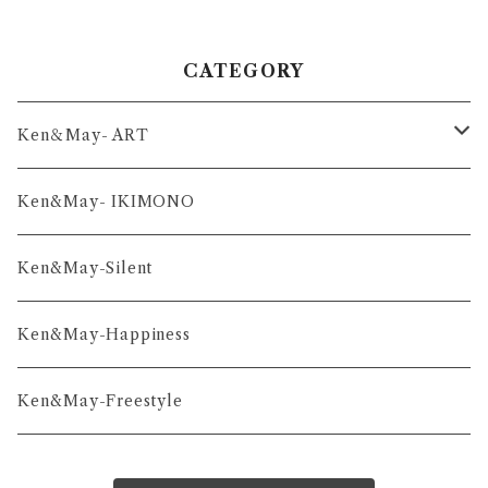
CATEGORY
Ken＆May- ART
舞-series
Ken&May- IKIMONO
凛-series
Ken&May-Silent
雅-series
Ken&May-Happiness
和-series
Ken&May-Freestyle