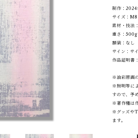
制作：2024
サイズ：M8（
素材・技法
重さ：500g
額装：なし
サイン：サ
作品証明書
※油彩原画
※照明等に
すので、予
※著作権は
※グッズ
ます。