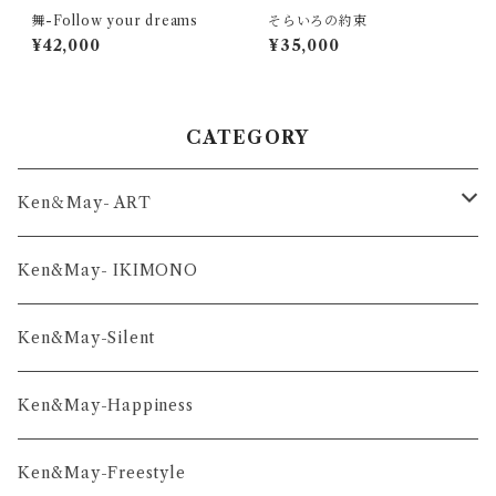
舞-Follow your dreams
そらいろの約束
¥42,000
¥35,000
CATEGORY
Ken＆May- ART
舞-series
Ken&May- IKIMONO
凛-series
Ken&May-Silent
雅-series
Ken&May-Happiness
和-series
Ken&May-Freestyle