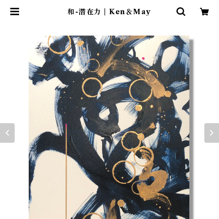
和-潜在力 | Ken＆May