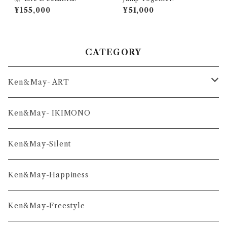
¥155,000
¥51,000
CATEGORY
Ken＆May- ART
舞-series
Ken&May- IKIMONO
凛-series
Ken&May-Silent
雅-series
Ken&May-Happiness
和-series
Ken&May-Freestyle