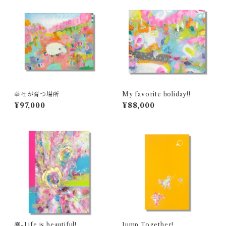
幸せが育つ場所
My favorite holiday!!
¥97,000
¥88,000
凛-Life is beautiful!
Jump Together!