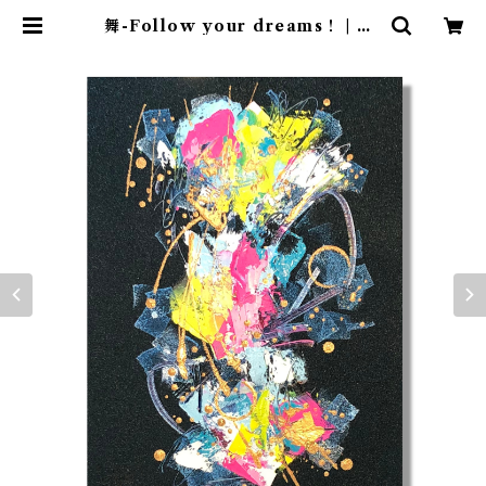
舞-Follow your dreams！ | Ke
n＆May